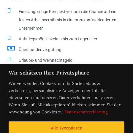
Eine langfristige Perspektive durch die Chance auf ein
festes Arbeitsverhältnis in einem zukunftsorientierten
Unternehmen
Aufstiegsmöglichkeiten bis zum Lagerleiter
Überstundenvergütung
Urlaubs- und Weihnachtsgeld
Betriebliche Altersvorsorge nach 2 Jahren
Wir schätzen Ihre Privatsphäre
Firmenzugehörigkeit
Wir verwenden Cookies, um Ihr Surferlebnis zu
verbessern, personalisierte Anzeigen oder Inhalte
JETZT BEWERBEN
einzusetzen und unseren Datenverkehr zu analysieren.
Wenn Sie auf „Alle akzeptieren" klicken, stimmen Sie der
Anwendung von Cookies zu.
Datenschutzerklärung
Alle akzeptieren